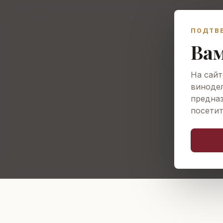
О винодельне
Виногра
ПОДТВ
Вам
На сайт
винодел
предна
посетит