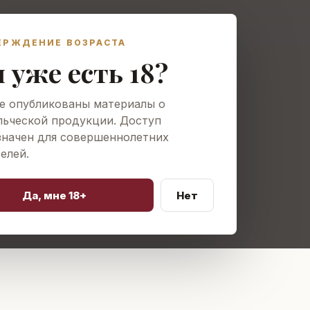
дники
Производство
Вина
Экскурсии
Где купить
Новости
К
ЕРЖДЕНИЕ ВОЗРАСТА
 уже есть 18?
е опубликованы материалы о
ьческой продукции. Доступ
значен для совершеннолетних
елей.
Да, мне 18+
Нет