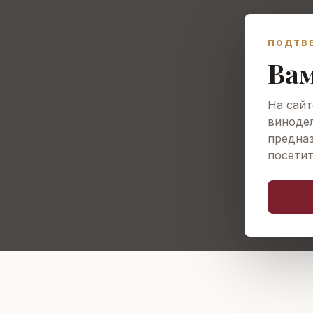
О винодельне
Виногра
ПОДТВ
Вам
На сайт
винодел
предна
посетит