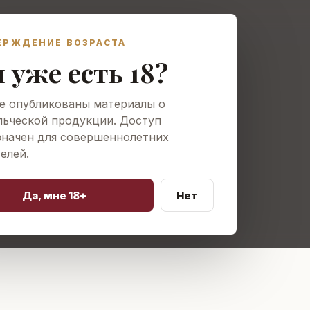
дники
Производство
Вина
Экскурсии
Где купить
Новости
К
ЕРЖДЕНИЕ ВОЗРАСТА
 уже есть 18?
е опубликованы материалы о
ьческой продукции. Доступ
значен для совершеннолетних
елей.
Да, мне 18+
Нет